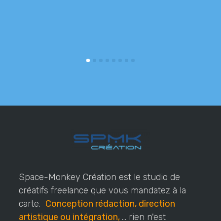
r
Space-Monkey Création est le studio de
créatifs freelance que vous mandatez à la
carte.
Conception rédaction, direction
artistique ou intégration,
... rien n'est