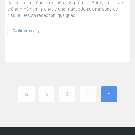
Rappel de la préhistoire : Début Septembre 2006, un artiste
prénommé Kamini envoie une maquette aux maisons de
disque. Dès sa réception, quelques…
Continue reading
«
‹
4
5
6