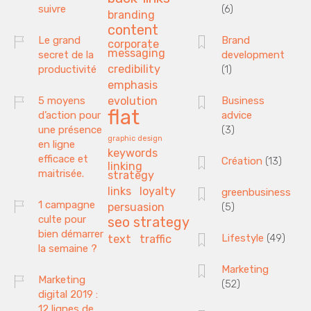
suivre
(6)
branding
content
Le grand
Brand
corporate
messaging
secret de la
development
credibility
productivité
(1)
emphasis
5 moyens
evolution
Business
flat
d’action pour
advice
une présence
(3)
graphic design
en ligne
keywords
efficace et
Création
(13)
linking
maitrisée.
strategy
links
loyalty
greenbusiness
1 campagne
persuasion
(5)
culte pour
seo strategy
bien démarrer
Lifestyle
(49)
text
traffic
la semaine ?
Marketing
Marketing
(52)
digital 2019 :
12 lignes de