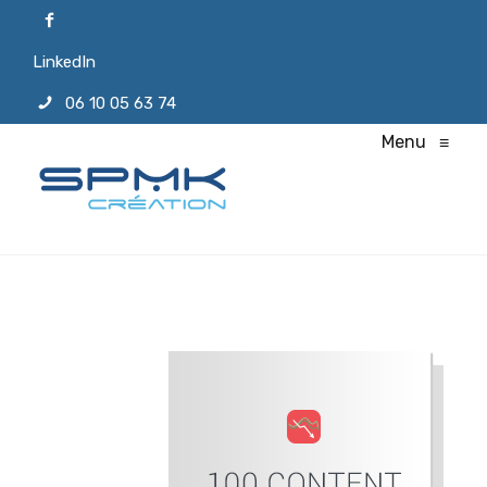
LinkedIn
06 10 05 63 74
Menu
≡