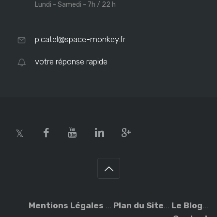
Lundi - Samedi - 7h / 22 h
p.catel@space-monkey.fr
votre réponse rapide
Mentions Légales
...
Plan du Site
...
Le Blog
...